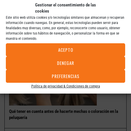
Gestionar el consentimiento de las
cookies
Este sitio web utiliza cookies y/o tecnologías similares que almacenan y recuperan
información cuando navegas. En general, estas tecnologías pueden servir para
Tendencias capilares actuales: los estilos que más se piden en
finalidades muy diversas, como, por ejemplo, reconocerte como usuario, obtener
peluquería
información sobre tus hábitos de navegación, o personalizar la forma en que se
muestra el contenido.
ACEPTO
DENEGAR
PREFERENCIAS
Política de privacidad & Condiciones de compra
Qué tener en cuenta antes de hacerte mechas o coloración en la
peluquería