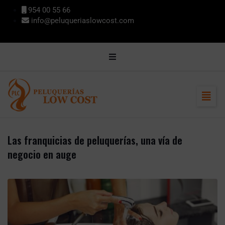
contenido
954 00 55 66
info@peluqueriaslowcost.com
MI CUENTA
CONTACTO
ENCUÉNTRANOS
Las franquicias de peluquerías, una vía de
negocio en auge