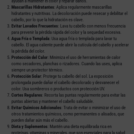
ayudan a mantener el color y reparar daños.
Mascarillas Hidratantes
: Aplica regularmente mascarillas
hidratantes y nutritivas. La decoloración puede resecar y debilitar el
cabello, por lo que la hidratación es clave.
Evitar Lavados Frecuentes
: Lava tu cabello con menos frecuencia
para prevenir la pérdida rápida del color y la sequedad excesiva.
Agua Fría o Templada
: Usa agua fría o templada para lavar tu
cabello. El agua caliente puede abrir la cutícula del cabello y acelerar
la pérdida del color.
Protección del Calor
: Minimiza el uso de herramientas de calor
como secadores, planchas o rizadores. Cuando las uses, aplica
siempre un protector térmico.
Protección Solar
: Protege tu cabello del sol. La exposición
prolongada puede dañar el cabello decolorado y desvanecer el
color. Usa sombreros o productos con protección UV.
Cortes Regulares
: Recorta las puntas regularmente para evitar las
puntas abiertas y mantener el cabello saludable.
Evitar Químicos Adicionales
: Trata de evitar o minimizar el uso de
otros tratamientos químicos, como permanentes o alisados, que
pueden dañar aún más el cabello.
Dieta y Suplementos
: Mantén una dieta equilibrada rica en
proteínas, vitaminas y minerales, que son esenciales para la salud