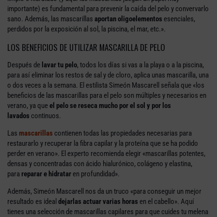
importante) es fundamental para prevenir la caída del pelo y convervarlo
sano. Además, las mascarillas
aportan oligoelementos
esenciales,
perdidos por la exposición al sol, la piscina, el mar, etc.».
LOS BENEFICIOS DE UTILIZAR MASCARILLA DE PELO
Después de
lavar tu pelo
, todos los días si vas a la playa o a la piscina,
para así eliminar los restos de sal y de cloro, aplica unas mascarilla, una
o dos veces a la semana. El estilista Simeón Mascarell señala que «los
beneficios de las mascarillas para el pelo son múltiples y necesarios en
verano, ya que
el pelo se reseca mucho por el sol y por los
lavados
continuos.
Las
mascarillas
contienen todas las propiedades necesarias para
restaurarlo y recuperar la fibra capilar y la proteína que se ha podido
perder en verano». El experto recomienda elegir «mascarillas potentes,
densas y concentradas con ácido hialurónico, colágeno y elastina,
para
reparar e hidratar
en profundidad».
Además, Simeón Mascarell nos da un truco «para conseguir un mejor
resultado es ideal
dejarlas actuar varias horas
en el cabello». Aquí
tienes una selección de mascarillas capilares para que cuides tu melena