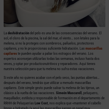
La
deshidratación
del pelo es una de las consecuencias del verano. El
sol, el cloro de la piscina, la sal del mar, el viento… son letales para la
melena, si no la proteges con sombreros, pañuelos, protectores
capilares, y no le proporcionas suficiente hidratación. Las
mascarillas
capilares
te pueden ayudar a paliar los estragos del verano. Los
expertos aconsejan utilizarlas todas las semanas, incluso hasta dos
veces, y optar por productosnutritivos y reparadores. Aquí tienes
nuestra selección para que tu melena no sufra estas vacaciones.
Si este año no quieres acabar con el pelo seco, las puntas abiertas…
después del verano, tendrás que utilizar a menudo mascarillas
capilares. Este simple gesto puede salvar tu melena de las tijeras, un
clásico a la vuelta de las vacaciones.
Simeón Mascarell
, peluquero,
maquillador, estilista y responsable de formación en el departamento de
RRHH de Peluquerías
Low Cost
, nos explica que «mantener el cabello
limpio e hidratado (y aquí las mascarillas juegan un papel muy