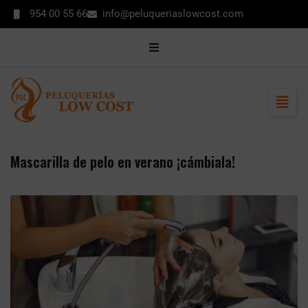
contenido
954 00 55 66
info@peluqueriaslowcost.com
MI CUENTA
CONTACTO
ENCUÉNTRANOS
Mascarilla de pelo en verano ¡cámbiala!