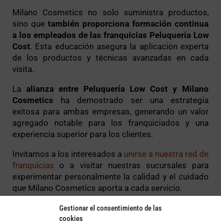
Milano Cosmetics no solo suministra productos,
sino que
también proporciona formación continua
a los empleados de las franquicias Peluquería Low
Cost
. Esta educación asegura la aplicación experta
de los productos y técnicas avanzadas en cada
visita.
La
alianza entre Peluquería Low Cost y Milano
Cosmetics
ha demostrado ser una estrategia
exitosa para ambas empresas, generando un valor
agregado notable para los franquiciados y una
experiencia superior para los clientes.
Invitamos a los interesados a
unirse a nuestra red de
franquicias
o a visitar nuestras sucursales para
experimentar personalmente la calidad y el cuidado
que Milano Cosmetics aporta a cada servicio.
Gestionar el consentimiento de las
Otros artículos
cookies