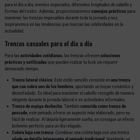
para el día a día, eventos especiales, diferentes longitudes de cabello y
formas del rostro. Además, proporcionaremos
consejos prácticos
para
mantener las trenzas impecables durante toda la jornada y nos
inspiraremos en las tendencias que marcan las celebridades en la
actualidad.
Trenzas casuales para el día a día
Para las
actividades cotidianas
, las trenzas ofrecen
soluciones
prácticas y estilizadas
que pueden realzar tu look sin requerir
demasiado tiempo.
Trenza lateral clásica
: Este estilo sencillo consiste en
una trenza
que cae sobre uno de los hombros
, aportando un toque romántico y
desenfadado. Es ideal para mantener el cabello recogido de manera
elegante durante la jornada laboral o en actividades informales.
Trenza de espiga deshecha
: También
conocida como trenza de
pescado
, este peinado ofrece un aspecto más elaborado, pero es
fácil de realizar. Al dejarla ligeramente suelta, se consigue un efecto
bohemio perfecto para un día relajado.
Coleta baja con trenza
: Combinar una coleta baja con una trenza
añade un detalle interesante al peinado tradicional
, brindando un