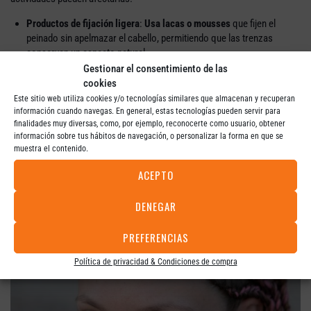
Productos de fijación ligera
:
Usa lacas o mousses
que fijen el
peinado sin apelmazar el cabello, permitiendo que las trenzas
conserven un aspecto natural.
Prevención del frizz
: Antes de trenzar,
aplica un sérum o aceite
Gestionar el consentimiento de las
capilar
para controlar el encrespamiento y lograr un acabado
cookies
pulido.
Este sitio web utiliza cookies y/o tecnologías similares que almacenan y recuperan
Preparación previa
: Peinar el cabello con una t
extura ligeramente
información cuando navegas. En general, estas tecnologías pueden servir para
finalidades muy diversas, como, por ejemplo, reconocerte como usuario, obtener
ondulada o rizada
ayudará a que las trenzas se mantengan en su
información sobre tus hábitos de navegación, o personalizar la forma en que se
lugar durante más tiempo.
muestra el contenido.
ACEPTO
DENEGAR
PREFERENCIAS
Política de privacidad & Condiciones de compra