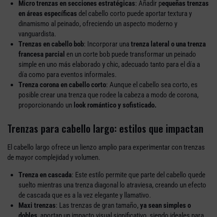
Micro trenzas en secciones estratégicas
: Añadir p
equeñas trenzas
en áreas específicas
del cabello corto puede aportar textura y
dinamismo al peinado, ofreciendo un aspecto moderno y
vanguardista.
Trenzas en cabello bob
: Incorporar una
trenza lateral o una trenza
francesa parcial
en un corte bob puede transformar un peinado
simple en uno más elaborado y chic, adecuado tanto para el día a
día como para eventos informales.
Trenza corona en cabello corto
: Aunque el cabello sea corto, es
posible crear una trenza que rodee la cabeza a modo de corona,
proporcionando un
look romántico y sofisticado.
Trenzas para cabello largo: estilos que impactan
El cabello largo ofrece un lienzo amplio para experimentar con trenzas
de mayor complejidad y volumen.
Trenza en cascada
: Este estilo permite que parte del cabello quede
suelto mientras una trenza diagonal lo atraviesa, creando un efecto
de cascada que es a la vez elegante y llamativo.
Maxi trenzas
: Las trenzas de gran tamaño,
ya sean simples o
dobles
, aportan un impacto visual significativo, siendo ideales para