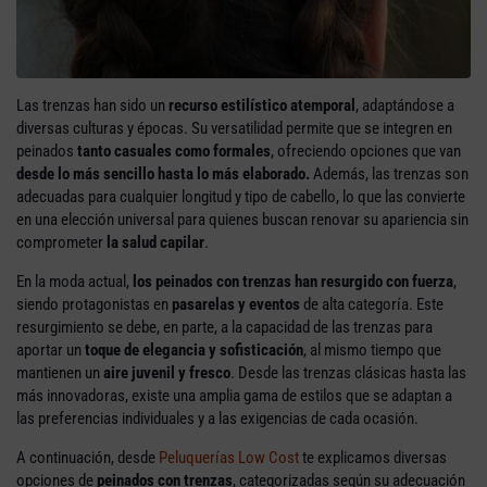
Las trenzas han sido un
recurso estilístico atemporal
, adaptándose a
diversas culturas y épocas. Su versatilidad permite que se integren en
peinados
tanto casuales como formales
, ofreciendo opciones que van
desde lo más sencillo hasta lo más elaborado.
Además, las trenzas son
adecuadas para cualquier longitud y tipo de cabello, lo que las convierte
en una elección universal para quienes buscan renovar su apariencia sin
comprometer
la salud capilar
.
En la moda actual,
los peinados con trenzas han resurgido con fuerza
,
siendo protagonistas en
pasarelas y eventos
de alta categoría. Este
resurgimiento se debe, en parte, a la capacidad de las trenzas para
aportar un
toque de elegancia y sofisticación
, al mismo tiempo que
mantienen un
aire juvenil y fresco
. Desde las trenzas clásicas hasta las
más innovadoras, existe una amplia gama de estilos que se adaptan a
las preferencias individuales y a las exigencias de cada ocasión.
A continuación, desde
Peluquerías Low Cost
te explicamos diversas
opciones de
peinados con trenzas
, categorizadas según su adecuación