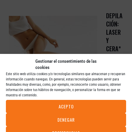
DEPILA
CIÓN:
LASER
Y
CERA*
· Cejas ·
Gestionar el consentimiento de las
Labios ·
cookies
Mentón
Este sitio web utiliza cookies y/o tecnologías similares que almacenan y recuperan
·
información cuando navegas. En general, estas tecnologías pueden servir para
Patillas · Brazos · Gluteos
finalidades muy diversas, como, por ejemplo, reconocerte como usuario, obtener
información sobre tus hábitos de navegación, o personalizar la forma en que se
· Espalda · Pecho · Ingles / Axilas · Ingles Brasileñas
muestra el contenido.
ACEPTO
· Pubis Completo · 1/2 Pierna Cera Fría · Piernas
Completas
DENEGAR