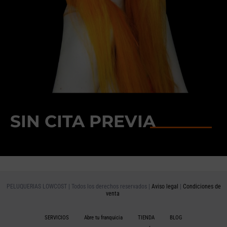
SIN CITA PREVIA
PELUQUERIAS LOWCOST | Todos los derechos reservados |
Aviso legal
|
Condiciones de
venta
SERVICIOS
Abre tu franquicia
TIENDA
BLOG