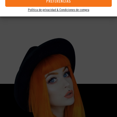
PREFERENCIAS
Política de privacidad & Condiciones de compra
*Consulta con tu peluquería el precio final